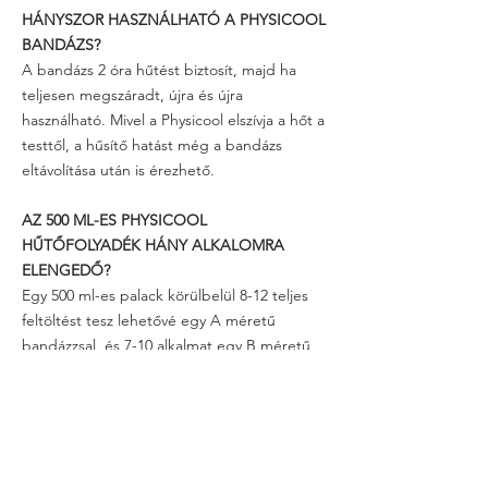
HÁNYSZOR HASZNÁLHATÓ A PHYSICOOL
BANDÁZS?
A bandázs 2 óra hűtést biztosít, majd ha
teljesen megszáradt, újra és újra
használható. Mivel a Physicool elszívja a hőt a
testtől, a hűsítő hatást még a bandázs
eltávolítása után is érezhető.
AZ 500 ML-ES PHYSICOOL
HŰTŐFOLYADÉK HÁNY ALKALOMRA
ELENGEDŐ?
Egy 500 ml-es palack körülbelül 8-12 teljes
feltöltést tesz lehetővé egy A méretű
bandázzsal, és 7-10 alkalmat egy B méretű
bandázzsal.
PERMETEZHETEM/ÖNTHETEM A
HŰTŐFOLYADÉKOT EGYENESEN A
BANDÁZSRA?