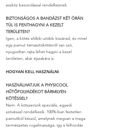
eszköz besorolással rendelkeznek.
BIZTONSÁGOS A BANDÁZST KÉT ÓRÁN
TÚL IS FENTHAGYNI A KEZELT
TERÜLETEN?
Igen, a kötés előbb-utóbb kiszárad, és mivel
egy pamut támasztókötésről van szó,
nyugodtan rajta lehet hagyni a kezel
területen, akár éjszakára is.
HOGYAN KELL HASZNÁLNI
HASZNÁLHATJUK A PHYSICOOL
HŰTŐFOLYADÉKOT BÁRMILYEN
KÖTÉSSEL?
Nem. A kötszerünk speciális, egyedi
szövéssel rendelkezik. 100%-ban fe
stetlen
pamutból készül, amelynek megvan a maga
természetes rugalmassága, így a felhordás