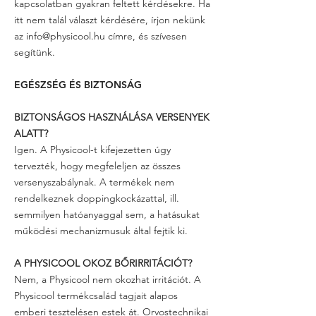
kapcsolatban gyakran feltett kérdésekre. Ha
itt nem talál választ kérdésére, írjon nekünk
az
info@physicool.hu
címre, és szívesen
segítünk.
EGÉSZSÉG ÉS BIZTONSÁG
BIZTONSÁGOS HASZNÁLÁ
SA VERSENYEK
ALATT?
Igen. A Physicool-t kifejezetten úgy
tervezték, hogy megfeleljen az összes
versenyszabálynak. A termékek nem
rendelkeznek doppingkockázattal, ill.
semmilyen hatóanyaggal sem, a hatásukat
működési mechanizmusuk által fejtik ki.
A PHYSICOOL OKOZ BŐRIRRITÁCIÓT?
Nem, a Physicool nem okozhat irritációt. A
Physicool termékcsalád tagjait alapos
emberi tesztelésen estek át. Orvostechnikai