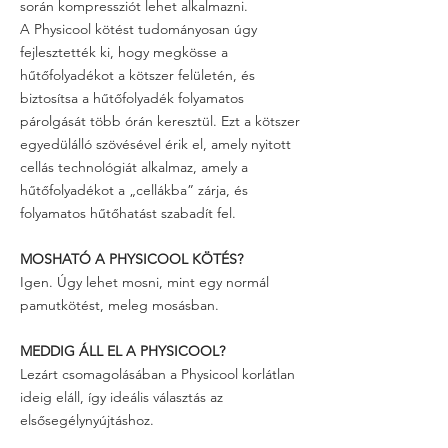
során kompressziót lehet alkalmazni.
A Physicool kötést tudományosan úgy
fejlesztették ki, hogy megkösse a
hűtőfolyadékot a kötszer felületén, és
biztosítsa a hűtőfolyadék folyamatos
párolgását több órán keresztül. Ezt a kötszer
egyedülálló szövésével érik el, amely nyitott
cellás technológiát alkalmaz, amely a
hűtőfolyadékot a „cellákba” zárja, és
folyamatos hűtőhatást szabadít fel.
MOSHATÓ A PHYSICOOL KÖTÉS?
Igen. Úgy lehet mosni, mint egy normál
pamutkötést, meleg mosásban.
MEDDIG ÁLL EL A PHYSICOOL?
Lezárt csomagolásában a Physicool korlátlan
ideig eláll, így ideális választás az
elsősegélynyújtáshoz.